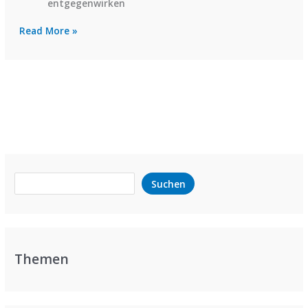
entgegenwirken
Trampolin
Read More »
kaufen
online
Search
Suchen
Themen