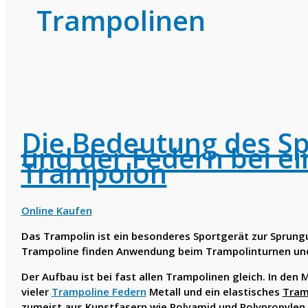
Trampolinen
Die Bedeutung des S
und der Federn bei e
Trampolon
Online Kaufen
Das Trampolin ist ein besonderes Sportgerät zur Sprung
Trampoline finden Anwendung beim Trampolinturnen und 
Der Aufbau ist bei fast allen Trampolinen gleich. In den 
vieler
Trampoline Federn
Metall und ein elastisches
Tram
zumeist aus Kunstfasern wie Polyamid und Polypropylen 