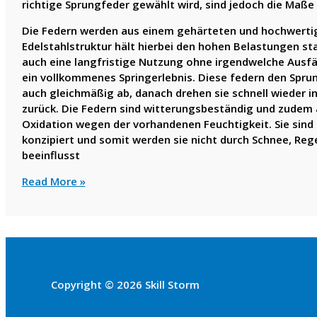
richtige Sprungfeder gewählt wird, sind jedoch die Maße
Die Federn werden aus einem gehärteten und hochwertige
Edelstahlstruktur hält hierbei den hohen Belastungen s
auch eine langfristige Nutzung ohne irgendwelche Ausfäl
ein vollkommenes Springerlebnis. Diese federn den Sprun
auch gleichmäßig ab, danach drehen sie schnell wieder i
zurück. Die Federn sind witterungsbeständig und zudem
Oxidation wegen der vorhandenen Feuchtigkeit. Sie sind
konzipiert und somit werden sie nicht durch Schnee, Re
beeinflusst
Die
Read More »
Bedeutung
des
Sprungtuchs
und
der
Federn
Copyright © 2026 Skill Storm
bei
einem