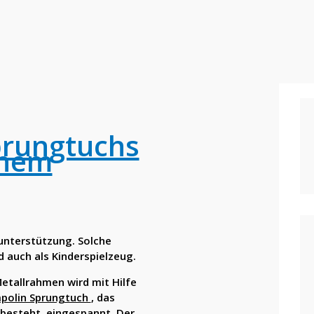
prungtuchs
inem
unterstützung. Solche
auch als Kinderspielzeug.
Metallrahmen wird mit Hilfe
polin Sprungtuch
, das
besteht, eingespannt. Der